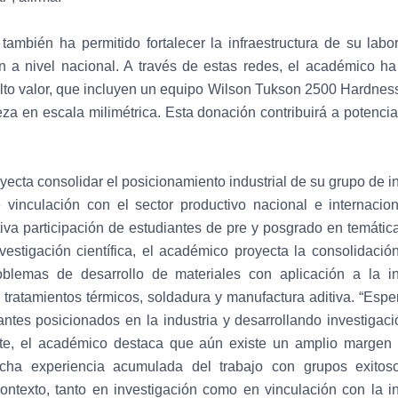
ambién ha permitido fortalecer la infraestructura de su labor
 a nivel nacional. A través de estas redes, el académico h
alto valor, que incluyen un equipo Wilson Tukson 2500 Hardness 
za en escala milimétrica. Esta donación contribuirá a potenci
oyecta consolidar el posicionamiento industrial de su grupo de 
 vinculación con el sector productivo nacional e internacion
tiva participación de estudiantes de pre y posgrado en temátic
vestigación científica, el académico proyecta la consolidaci
oblemas de desarrollo de materiales con aplicación a la ind
 tratamientos térmicos, soldadura y manufactura aditiva. “Esp
antes posicionados en la industria y desarrollando investigació
nte, el académico destaca que aún existe un amplio margen
cha experiencia acumulada del trabajo con grupos exitoso
ntexto, tanto en investigación como en vinculación con la ind