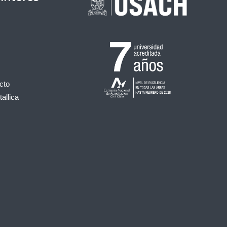
cto
allica