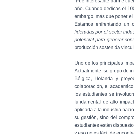
“Fue interesante darme cuen
año. Cuando dedicas el 100
embargo, más que poner el fo
Estamos enfrentando un c
lideradas por el sector indus
potencial
para generar cono
producción sostenida vincul
Uno de los principales impa
Actualmente, su grupo de in
Bélgica, Holanda y proye
colaboración, el académico 
los estudiantes se involucr
fundamental de alto impact
aplicada a la industria naci
su gestión, sino del compr
estudiantes están dispuesto
y eso no es fácil de encontra