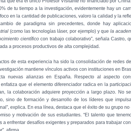
ta que era el único Profesor Visitante no financiado por Chi
% de tu tiempo a la investigación, evidentemente hay un camb
co en la cantidad de publicaciones, valoro la calidad y la refl
ambio de paradigma sin precedentes, donde hay aplicaci
trial
(como las tecnologías láser, por ejemplo) y que
la academ
cimiento científico
con trabajo colaborativo”, señala Castro, 
ada a procesos productivos de alta complejidad.
ctos de esta experiencia ha sido la consolidación de redes de
vestigación mantiene vínculos activos con instituciones en Bra
cta nuevas alianzas en España. Respecto al aspecto con
enfatiza que el elemento diferenciador radica en la participa
an, la colaboración adquiere proyección a largo plazo. No se
o, sino de formación y desarrollo de los líderes que impulsar
onal”, explica. En esa línea, destaca que el éxito de su grupo
omiso y motivación de sus estudiantes. “El talento que tene
s a enfrentar desafíos exigentes y preparados para trabajar con
r”, afirma.