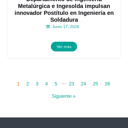
Metalúrgica e Ingesolda impulsan
innovador Postítulo en Ingeniería en
Soldadura
Junio 17, 2026
Ver más
…
1
2
3
4
5
23
24
25
26
Siguiente »