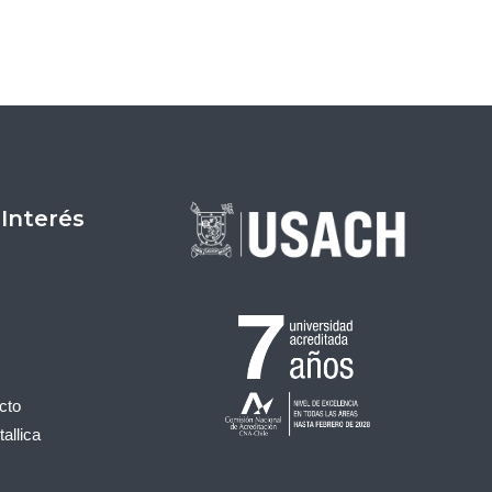
 Interés
cto
allica