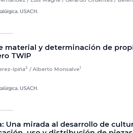
talúrgica. USACH.
de material y determinación de pro
ero TWIP
2
1
erez-Ipiña
/ Alberto Monsalve
talúrgica. USACH.
 Una mirada al desarrollo de cultu
cación, uso y distribución de pieza