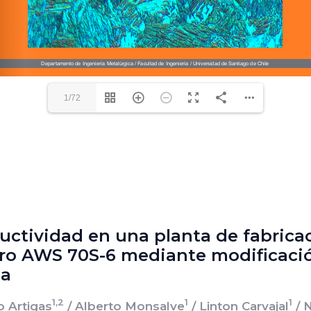
1/72
ctividad en una planta de fabrica
ero AWS 70S-6 mediante modificació
da
1,2
1
1
o Artigas
/ Alberto Monsalve
/ Linton Carvajal
/ 