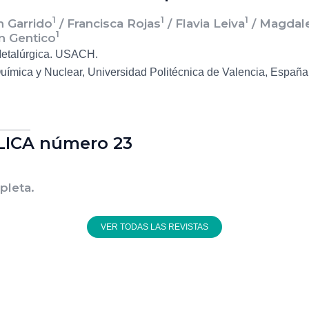
1
1
1
n Garrido
/ Francisca Rojas
/ Flavia Leiva
/ Magdal
1
án Gentico
Metalúrgica. USACH.
uímica y Nuclear, Universidad Politécnica de Valencia, España
LICA número 23
pleta.
VER TODAS LAS REVISTAS