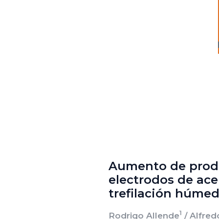
Aumento de produ
electrodos de ac
trefilación húme
1
Rodrigo Allende
/ Alfred