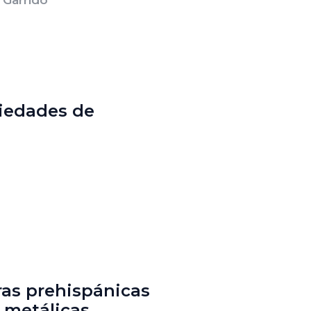
piedades de
ras prehispánicas
s metálicas