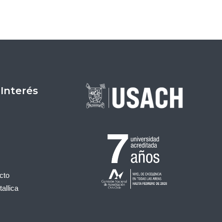
Entrada siguiente
→
 Interés
cto
allica