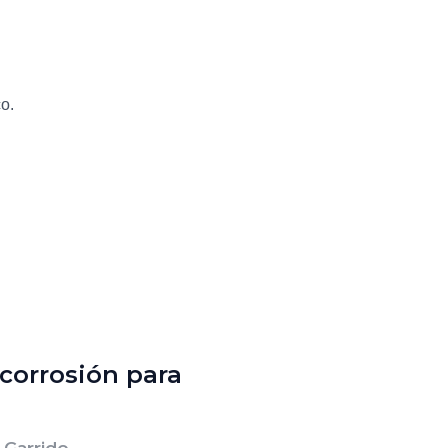
o.
corrosión para
 Garrido