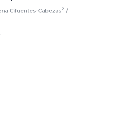
2
ena Cifuentes-Cabezas
/
.