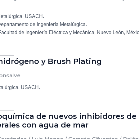
Metalúrgica. USACH.
partamento de Ingeniería Metalúrgica.
acultad de Ingeniería Eléctrica y Mecánica, Nuevo León, Méxic
 hidrógeno y Brush Plating
Monsalve
talúrgica. USACH.
oquímica de nuevos inhibidores de 
rales con agua de mar
 Fernández / Luis Magne / Gerardo Cifuentes / Belén