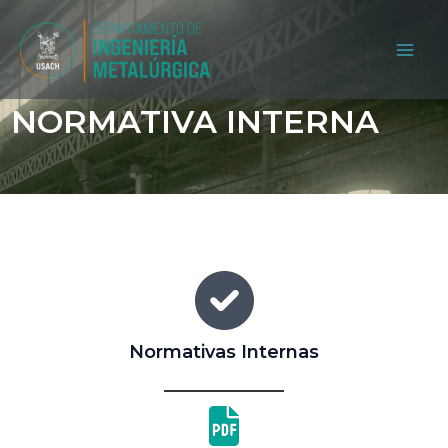
Ir
al
MAI
contenido
NORMATIVA INTERNA
ME
Normativas Internas