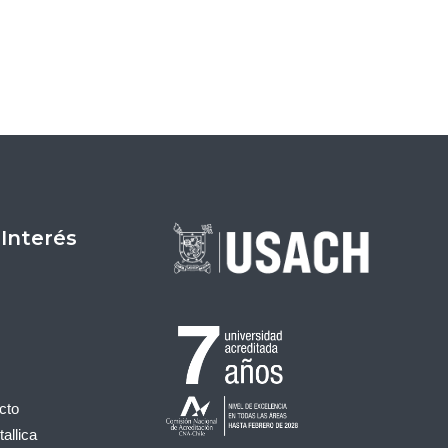
Entrada siguiente
→
 Interés
cto
allica