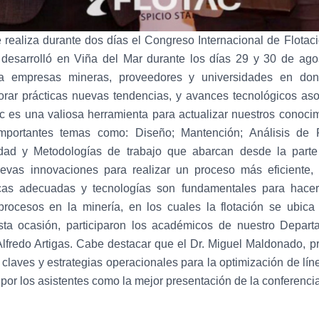
 realiza durante dos días el Congreso Internacional de Flota
 desarrolló en Viña del Mar durante los días 29 y 30 de ago
a empresas mineras, proveedores y universidades en do
orar prácticas nuevas tendencias, y avances tecnológicos as
tac es una valiosa herramienta para actualizar nuestros conoci
mportantes temas como: Diseño; Mantención; Análisis de F
idad y Metodologías de trabajo que abarcan desde la parte 
evas innovaciones para realizar un proceso más eficiente, l
icas adecuadas y tecnologías son fundamentales para hacer
 procesos en la minería, en los cuales la flotación se ubic
esta ocasión, participaron los académicos de nuestro Depart
lfredo Artigas. Cabe destacar que el Dr. Miguel Maldonado, p
s claves y estrategias operacionales para la optimización de líne
por los asistentes como la mejor presentación de la conferenci