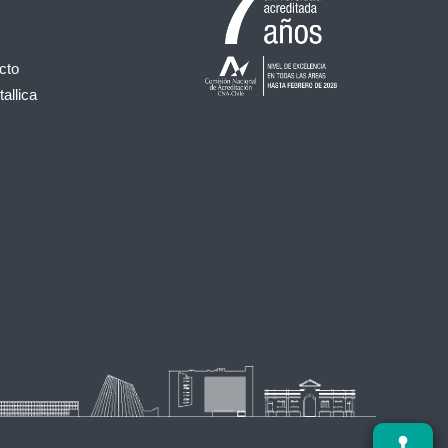
cto
allica