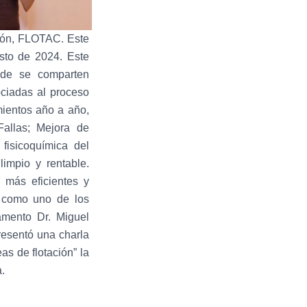
ción, FLOTAC. Este
sto de 2024. Este
nde se comparten
ociadas al proceso
mientos año a año,
allas; Mejora de
fisicoquímica del
impio y rentable.
 más eficientes y
a como uno de los
amento Dr. Miguel
resentó una charla
as de flotación” la
a.