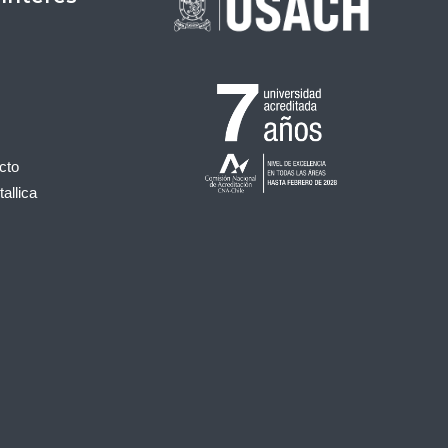
cto
allica