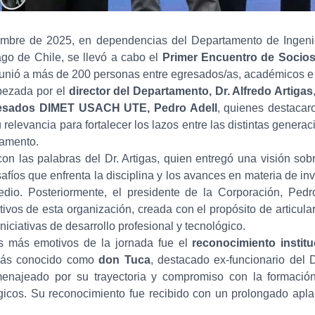
mbre de 2025, en dependencias del Departamento de Ingenie
go de Chile, se llevó a cabo el
Primer Encuentro de Soci
reunió a más de 200 personas entre egresados/as, académicos e 
bezada por el
director del Departamento, Dr. Alfredo Artigas
esados DIMET USACH UTE, Pedro Adell
, quienes destacaro
 relevancia para fortalecer los lazos entre las distintas genera
tamento.
n las palabras del Dr. Artigas, quien entregó una visión sobr
fíos que enfrenta la disciplina y los avances en materia de in
edio. Posteriormente, el presidente de la Corporación, Pedro
ivos de esta organización, creada con el propósito de articula
niciativas de desarrollo profesional y tecnológico.
 más emotivos de la jornada fue el
reconocimiento instit
más conocido como
don Tuca
, destacado ex-funcionario del 
enajeado por su trayectoria y compromiso con la formació
gicos. Su reconocimiento fue recibido con un prolongado apl