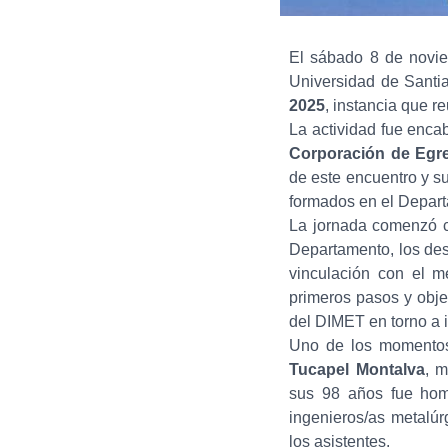
El sábado 8 de novie
Universidad de Santia
2025
, instancia que 
La actividad fue enca
Corporación de Egr
de este encuentro y su
formados en el Depar
La jornada comenzó co
Departamento, los desa
vinculación con el m
primeros pasos y objet
del DIMET en torno a i
Uno de los momentos
Tucapel Montalva
, 
sus 98 años fue hom
ingenieros/as metalúr
los asistentes.