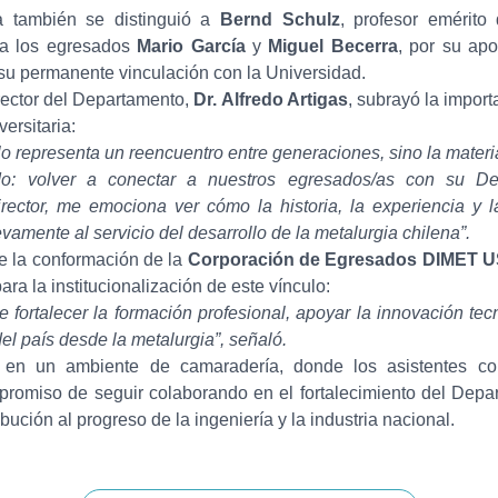
a también se distinguió a
Bernd Schulz
, profesor emérito
 a los egresados
Mario García
y
Miguel Becerra
, por su apo
 su permanente vinculación con la Universidad.
irector del Departamento,
Dr. Alfredo Artigas
, subrayó la import
ersitaria:
lo representa un reencuentro entre generaciones, sino la materi
do: volver a conectar a nuestros egresados/as con su D
rector, me emociona ver cómo la historia, la experiencia y l
vamente al servicio del desarrollo de la metalurgia chilena”.
e la conformación de la
Corporación de Egresados DIMET
ara la institucionalización de este vínculo:
 fortalecer la formación profesional, apoyar la innovación tecn
del país desde la metalurgia”, señaló.
 en un ambiente de camaradería, donde los asistentes com
promiso de seguir colaborando en el fortalecimiento del Depa
bución al progreso de la ingeniería y la industria nacional.