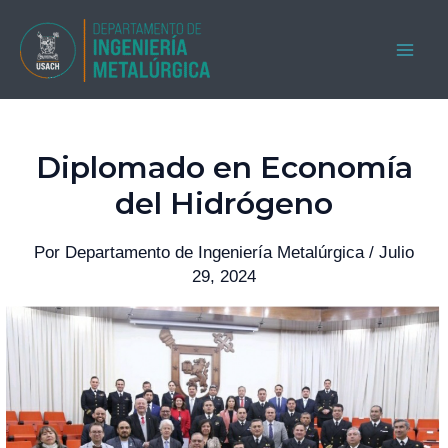
Ir
al
MAI
contenido
ME
Diplomado en Economía
del Hidrógeno
Por
Departamento de Ingeniería Metalúrgica
/
Julio
29, 2024