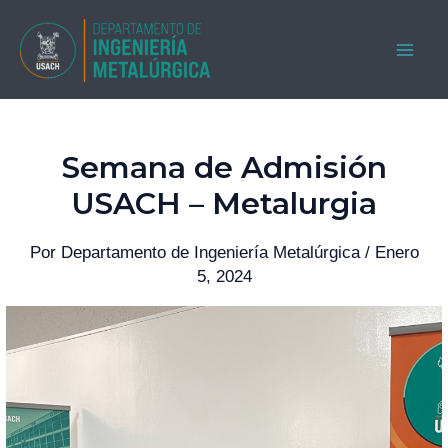
Ir
al
MAI
contenido
ME
Semana de Admisión
USACH – Metalurgia
Por
Departamento de Ingeniería Metalúrgica
/
Enero
5, 2024