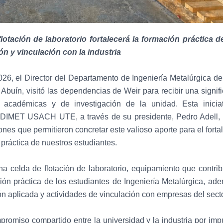
lotación de laboratorio fortalecerá la formación práctica d
ón y vinculación con la industria
26, el Director del Departamento de Ingeniería Metalúrgica d
s Abuín, visitó las dependencias de Weir para recibir una signi
s académicas y de investigación de la unidad. Esta inicia
DIMET USACH UTE, a través de su presidente, Pedro Adell, y 
ones que permitieron concretar este valioso aporte para el forta
 práctica de nuestros estudiantes.
a celda de flotación de laboratorio, equipamiento que contri
ción práctica de los estudiantes de Ingeniería Metalúrgica, ad
ón aplicada y actividades de vinculación con empresas del sect
ompromiso compartido entre la universidad y la industria por imp