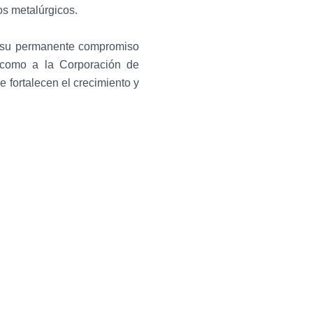
os metalúrgicos.
r su permanente compromiso
í como a la Corporación de
ortalecen el crecimiento y
Entrada siguiente
→