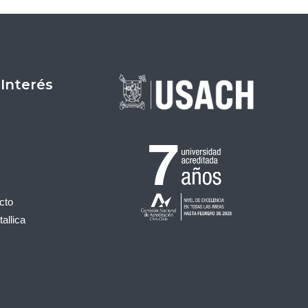
 Interés
cto
allica