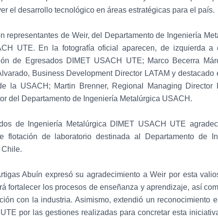
el desarrollo tecnológico en áreas estratégicas para el país.
aron representantes de Weir, del Departamento de Ingeniería Met
 UTE. En la fotografía oficial aparecen, de izquierda a d
ción de Egresados DIMET USACH UTE; Marco Becerra Márq
 Alvarado, Business Development Director LATAM y destacado
a de la USACH; Martin Brenner, Regional Managing Director
ctor del Departamento de Ingeniería Metalúrgica USACH.
dos de Ingeniería Metalúrgica DIMET USACH UTE agradece
 flotación de laboratorio destinada al Departamento de In
 Chile.
 Artigas Abuín expresó su agradecimiento a Weir por esta vali
rá fortalecer los procesos de enseñanza y aprendizaje, así co
ción con la industria. Asimismo, extendió un reconocimiento 
por las gestiones realizadas para concretar esta iniciativa